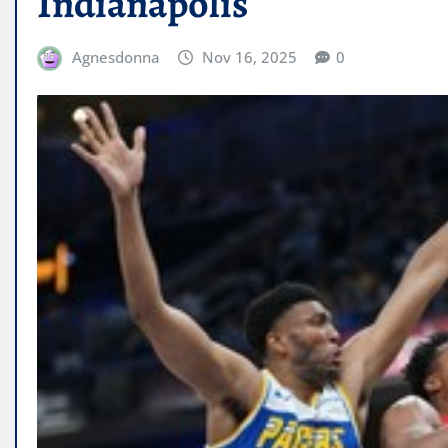
Indianapolis
Agnesdonna
Nov 16, 2025
0