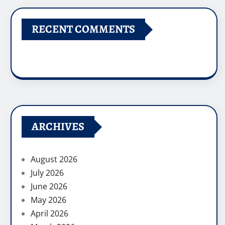
RECENT COMMENTS
ARCHIVES
August 2026
July 2026
June 2026
May 2026
April 2026