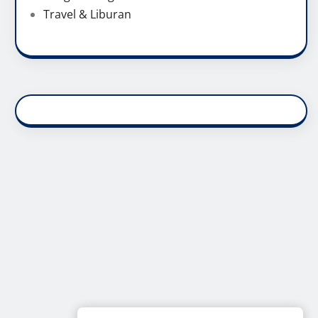
Travel & Liburan