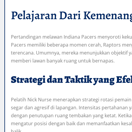
Pelajaran Dari Kemenang
Pertandingan melawan Indiana Pacers menyoroti kekuat
Pacers memiliki beberapa momen cerah, Raptors menja
terencana. Umumnya, mereka menunjukkan objektif ya
memberi lawan banyak ruang untuk bernapas.
Strategi dan Taktik yang Efe
Pelatih Nick Nurse menerapkan strategi rotasi pemai
segar dan agresif di lapangan. Intensitas pertahanan 
dengan penutupan ruang tembakan yang ketat. Keti
mengatur posisi dengan baik dan memanfaatkan kesa
balik.