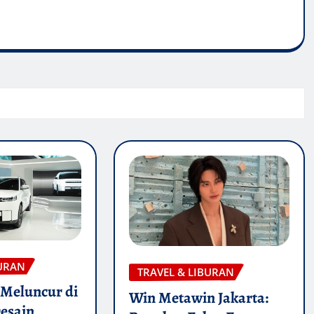
BURAN
TRAVEL & LIBURAN
 Meluncur di
Win Metawin Jakarta:
Desain