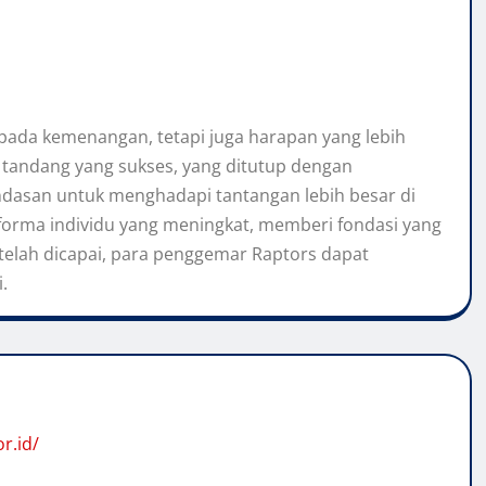
ada kemenangan, tetapi juga harapan yang lebih
 tandang yang sukses, yang ditutup dengan
ndasan untuk menghadapi tantangan lebih besar di
erforma individu yang meningkat, memberi fondasi yang
 telah dicapai, para penggemar Raptors dapat
.
r.id/