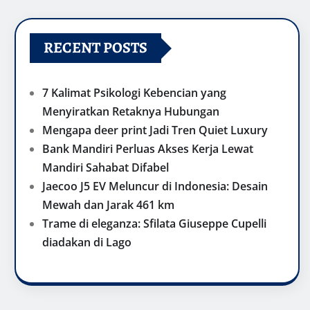
RECENT POSTS
7 Kalimat Psikologi Kebencian yang
Menyiratkan Retaknya Hubungan
Mengapa deer print Jadi Tren Quiet Luxury
Bank Mandiri Perluas Akses Kerja Lewat
Mandiri Sahabat Difabel
Jaecoo J5 EV Meluncur di Indonesia: Desain
Mewah dan Jarak 461 km
Trame di eleganza: Sfilata Giuseppe Cupelli
diadakan di Lago