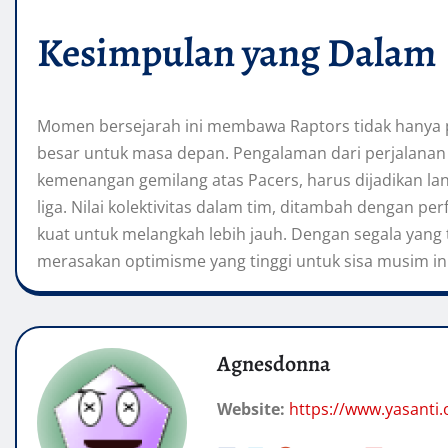
Kesimpulan yang Dalam
Momen bersejarah ini membawa Raptors tidak hanya p
besar untuk masa depan. Pengalaman dari perjalanan
kemenangan gemilang atas Pacers, harus dijadikan la
liga. Nilai kolektivitas dalam tim, ditambah dengan p
kuat untuk melangkah lebih jauh. Dengan segala yang
merasakan optimisme yang tinggi untuk sisa musim ini
Agnesdonna
Website:
https://www.yasanti.o