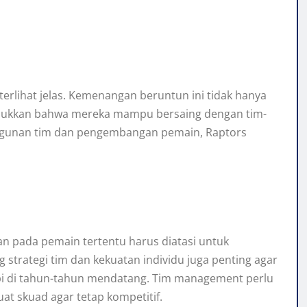
terlihat jelas. Kemenangan beruntun ini tidak hanya
unjukkan bahwa mereka mampu bersaing dengan tim-
bangunan tim dan pengembangan pemain, Raptors
n pada pemain tertentu harus diatasi untuk
strategi tim dan kekuatan individu juga penting agar
tapi di tahun-tahun mendatang. Tim management perlu
 skuad agar tetap kompetitif.