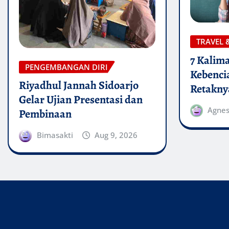
TRAVEL 
7 Kalima
PENGEMBANGAN DIRI
Kebenci
Riyadhul Jannah Sidoarjo
Retakn
Gelar Ujian Presentasi dan
Agne
Pembinaan
Bimasakti
Aug 9, 2026