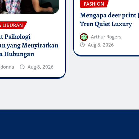
FASHION
Mengapa deer print 
Tren Quiet Luxury
& LIBURAN
t Psikologi
Arthur Rogers
an yang Menyiratkan
Aug 8, 2026
ya Hubungan
sdonna
Aug 8, 2026