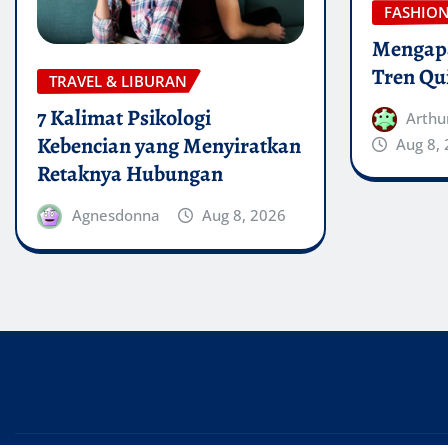
FASHIO
Mengapa
Tren Qu
TRAVEL & LIBURAN
7 Kalimat Psikologi
Arthu
Kebencian yang Menyiratkan
Aug 8,
Retaknya Hubungan
Agnesdonna
Aug 8, 2026