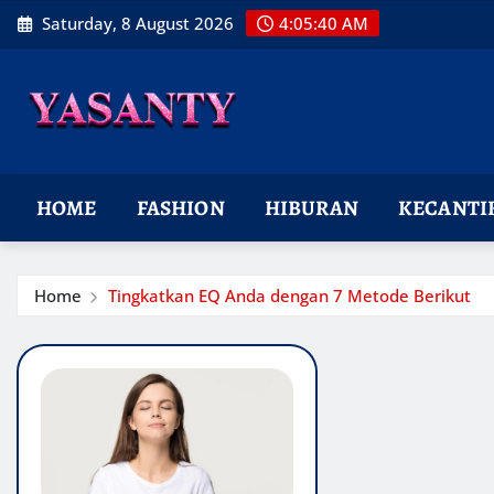
Skip
Saturday, 8 August 2026
4:05:40 AM
to
content
HOME
FASHION
HIBURAN
KECANTI
Home
Tingkatkan EQ Anda dengan 7 Metode Berikut