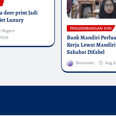
N
 deer print Jadi
iet Luxury
PENGEMBANGAN DIRI
r Rogers
Bank Mandiri Perlua
 2026
Kerja Lewat Mandiri
Sahabat Difabel
Bimasakti
Aug 8