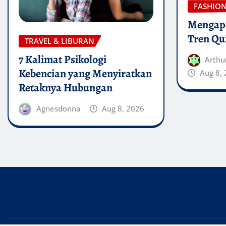
FASHIO
Mengapa
Tren Qu
TRAVEL & LIBURAN
7 Kalimat Psikologi
Arthu
Kebencian yang Menyiratkan
Aug 8,
Retaknya Hubungan
Agnesdonna
Aug 8, 2026