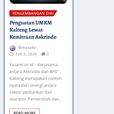
PENGEMBANGAN DIRI
Penguatan UMKM
Kalteng Lewat
Kemitraan Askrindo
Bimasakti
Feb 9, 2026
0
Yasanti.or.id – Kerjasama
antara Askrindo dan BPD
Kalteng merupakan contoh
nyata dari sinergi antara
sektor perbankan dan
asuransi. Pemerintah dan…
READ MORE