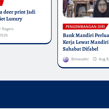
N
 deer print Jadi
iet Luxury
PENGEMBANGAN DIRI
r Rogers
Bank Mandiri Perlua
 2026
Kerja Lewat Mandiri
Sahabat Difabel
Bimasakti
Aug 8