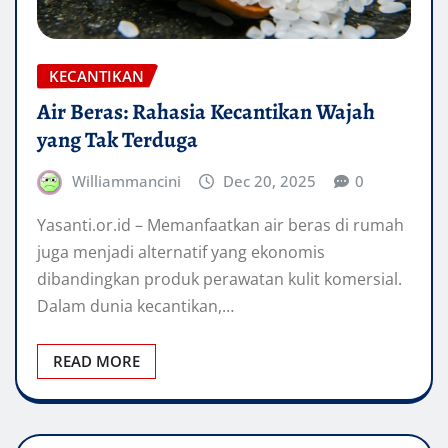
KECANTIKAN
Air Beras: Rahasia Kecantikan Wajah
yang Tak Terduga
Williammancini
Dec 20, 2025
0
Yasanti.or.id – Memanfaatkan air beras di rumah
juga menjadi alternatif yang ekonomis
dibandingkan produk perawatan kulit komersial.
Dalam dunia kecantikan,…
READ MORE