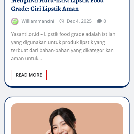
Mengurai Huru-hara Lipstik Food
Grade: Ciri Lipstik Aman
Williammancini
Dec 4, 2025
0
Yasanti.or.id – Lipstik food grade adalah istilah
yang digunakan untuk produk lipstik yang
terbuat dari bahan-bahan yang dikategorikan
aman untuk…
READ MORE