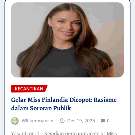
KECANTIKAN
Gelar Miss Finlandia Dicopot: Rasisme
dalam Sorotan Publik
Williammancini
Dec 19, 2025
0
Yasanti.or.id – Kejadian pencopotan gelar Miss