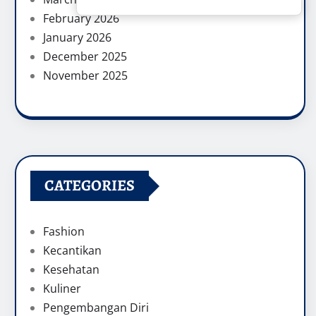
February 2026
January 2026
December 2025
November 2025
CATEGORIES
Fashion
Kecantikan
Kesehatan
Kuliner
Pengembangan Diri