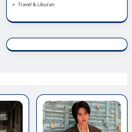
Travel & Liburan