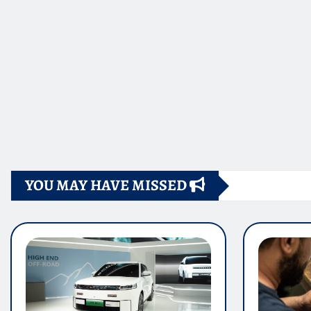
YOU MAY HAVE MISSED