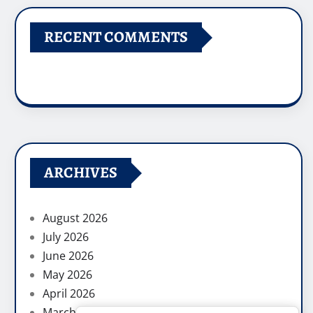
RECENT COMMENTS
ARCHIVES
August 2026
July 2026
June 2026
May 2026
April 2026
March 2026