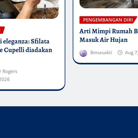
PENGEMBANGAN DIRI
Arti Mimpi Rumah B
N
Masuk Air Hujan
 eleganza: Sfilata
e Cupelli diadakan
Bimasakti
Aug 7
r Rogers
 2026