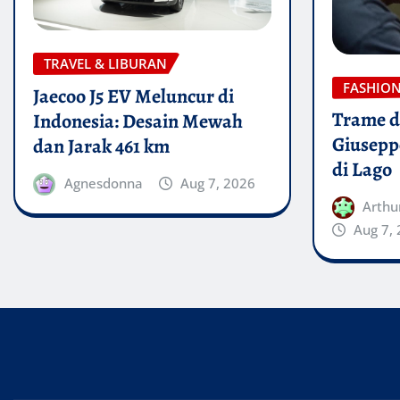
TRAVEL & LIBURAN
FASHIO
Jaecoo J5 EV Meluncur di
Trame di
Indonesia: Desain Mewah
Giusepp
dan Jarak 461 km
di Lago
Agnesdonna
Aug 7, 2026
Arthu
Aug 7,