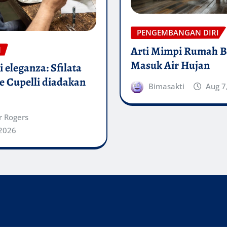
PENGEMBANGAN DIRI
Arti Mimpi Rumah B
N
Masuk Air Hujan
 eleganza: Sfilata
e Cupelli diadakan
Bimasakti
Aug 7
r Rogers
 2026